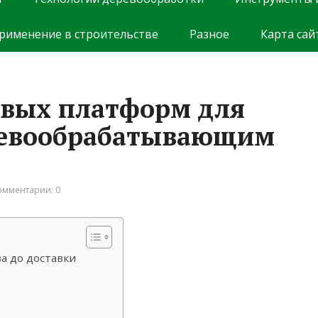
рименение в строительстве
Разное
Карта сай
овых платформ для
ревообрабатывающим
омментарии: 0
а до доставки