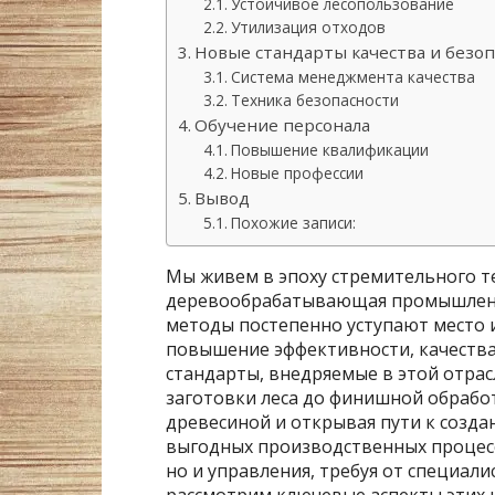
Устойчивое лесопользование
Утилизация отходов
Новые стандарты качества и безо
Система менеджмента качества
Техника безопасности
Обучение персонала
Повышение квалификации
Новые профессии
Вывод
Похожие записи:
Мы живем в эпоху стремительного те
деревообрабатывающая промышленн
методы постепенно уступают место 
повышение эффективности, качества
стандарты, внедряемые в этой отрас
заготовки леса до финишной обрабо
древесиной и открывая пути к созда
выгодных производственных процесс
но и управления, требуя от специал
рассмотрим ключевые аспекты этих 