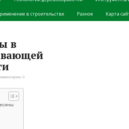
рименение в строительстве
Разное
Карта сай
ы в
ывающей
ти
омментарии: 0
весины