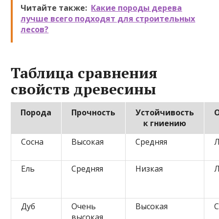
Читайте также:
Какие породы дерева
лучше всего подходят для строительных
лесов?
Таблица сравнения
свойств древесины
Порода
Прочность
Устойчивость
к гниению
Сосна
Высокая
Средняя
Л
Ель
Средняя
Низкая
Л
Дуб
Очень
Высокая
С
высокая