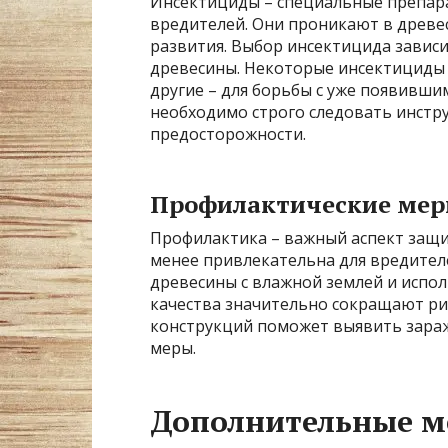
Инсектициды – специальные препар
вредителей. Они проникают в древес
развития. Выбор инсектицида зависи
древесины. Некоторые инсектициды 
другие – для борьбы с уже появившим
необходимо строго следовать инстр
предосторожности.
Профилактические ме
Профилактика – важный аспект защи
менее привлекательна для вредител
древесины с влажной землей и испо
качества значительно сокращают ри
конструкций поможет выявить зараж
меры.
Дополнительные м