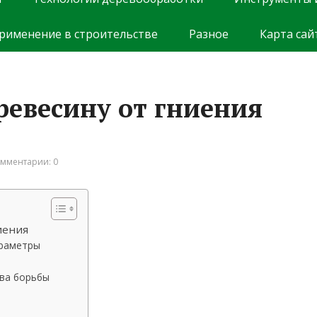
рименение в строительстве
Разное
Карта сай
ревесину от гниения
мментарии: 0
иения
араметры
тва борьбы