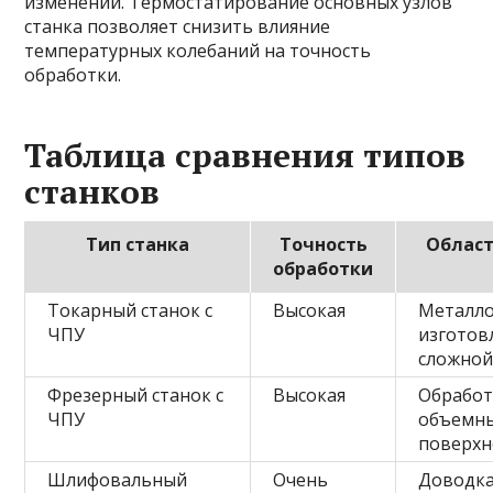
изменений. Термостатирование основных узлов
станка позволяет снизить влияние
температурных колебаний на точность
обработки.
Таблица сравнения типов
станков
Тип станка
Точность
Област
обработки
Токарный станок с
Высокая
Металло
ЧПУ
изготов
сложно
Фрезерный станок с
Высокая
Обработ
ЧПУ
объемн
поверхн
Шлифовальный
Очень
Доводка