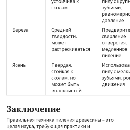
устойчива к
пилу с кру
сколам
зубьями,
равномерн
давление
Береза
Средней
Предварит
твердости,
сверление
может
отверстия,
растрескиваться
медленное
пиление
Ясень
Твердая,
Использова
стойкая к
пилу с мел
сколам, но
зубьями, р
может быть
движения
волокнистой
Заключение
Правильная техника пиления древесины – это
целая наука, требующая практики и