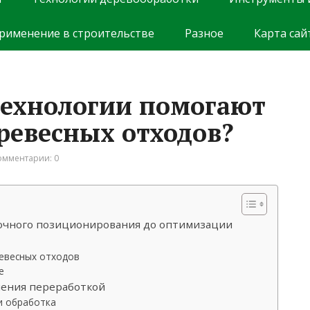
рименение в строительстве
Разное
Карта сай
технологии помогают
древесных отходов?
омментарии: 0
точного позиционирования до оптимизации
ревесных отходов
е
ления переработкой
и обработка