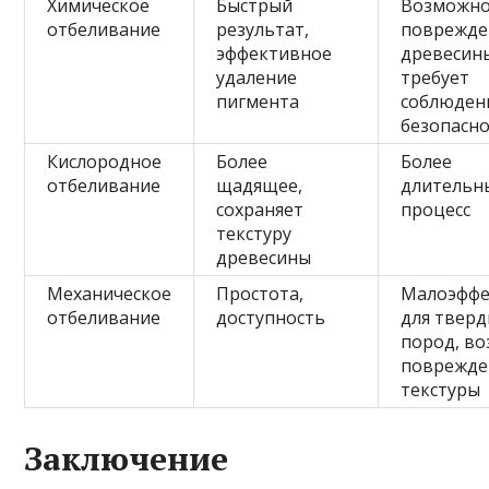
Химическое
Быстрый
Возможн
отбеливание
результат,
поврежде
эффективное
древесин
удаление
требует
пигмента
соблюден
безопасн
Кислородное
Более
Более
отбеливание
щадящее,
длительн
сохраняет
процесс
текстуру
древесины
Механическое
Простота,
Малоэффе
отбеливание
доступность
для твер
пород, в
поврежде
текстуры
Заключение