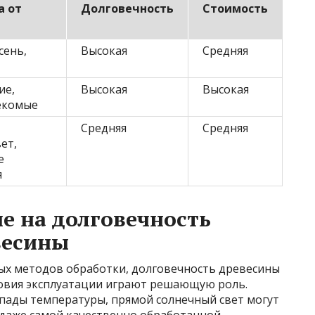
 от
Долговечность
Стоимость
сень,
Высокая
Средняя
ие,
Высокая
Высокая
секомые
Средняя
Средняя
ет,
е
я
е на долговечность
весины
ых методов обработки, долговечность древесины
ловия эксплуатации играют решающую роль.
епады температуры, прямой солнечный свет могут
 даже самой качественно обработанной