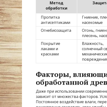
Метод
Защита
обработки
Пропитка
Гниение, пле
антисептиками
насекомые
Огнебиозащита
Огонь, гниен
плесень, на
Покрытие
Влажность,
лаками и
солнечный св
красками
механически
повреждени
Факторы, влияющи
обработанной дре
Даже при использовании современн
зависит от множества факторов. Ус
Постоянное воздействие влаги, пер
существенно сократить срок службы