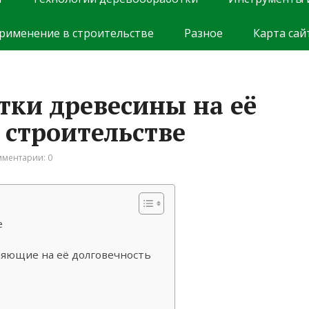
рименение в строительстве
Разное
Карта сай
тки древесины на её
 строительстве
ментарии: 0
е
яющие на её долговечность