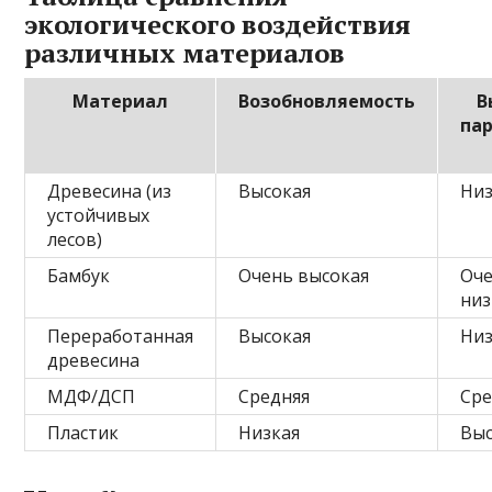
экологического воздействия
различных материалов
Материал
Возобновляемость
В
па
Древесина (из
Высокая
Низ
устойчивых
лесов)
Бамбук
Очень высокая
Оч
низ
Переработанная
Высокая
Низ
древесина
МДФ/ДСП
Средняя
Сре
Пластик
Низкая
Выс