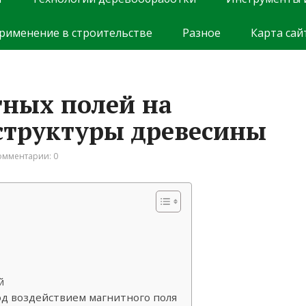
рименение в строительстве
Разное
Карта сай
ных полей на
структуры древесины
омментарии: 0
й
д воздействием магнитного поля