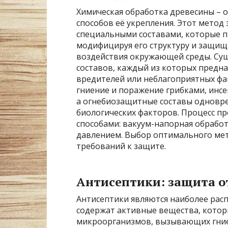
Химическая обработка древесины – 
способов её укрепления. Этот метод
специальными составами, которые п
модифицируя его структуру и защищ
воздействия окружающей среды. Су
составов, каждый из которых предн
вредителей или неблагоприятных ф
гниение и поражение грибками, инс
а огнебиозащитные составы одновре
биологических факторов. Процесс п
способами: вакуум-напорная обработ
давлением. Выбор оптимального мето
требований к защите.
Антисептики: защита о
Антисептики являются наиболее рас
содержат активные вещества, кото
микроорганизмов, вызывающих гние