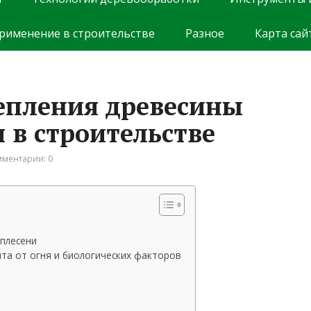
рименение в строительстве
Разное
Карта сай
епления древесины
 в строительстве
ментарии: 0
 плесени
та от огня и биологических факторов