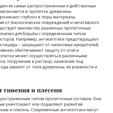
один из самых распространенных и действенных
 заключается в пропитке древесины
роникают глубоко в поры материала,
ая от биологических повреждений и негативного
ществует множество различных пропиточных
азначен для борьбы с определенным типом
акторов. Например, антисептики предотвращают
ектициды – защищают от насекомых-вредителей,
менно обеспечивают защиту от огня и
ропитки может осуществляться различными
ка, погружение в раствор, нанесение под
да зависит от типа древесины, её влажности и
т гниения и плесени
пространенным типом пропиточных составов. Они
рые уничтожают или подавляют развитие
ние и плесень. Современные антисептики могут