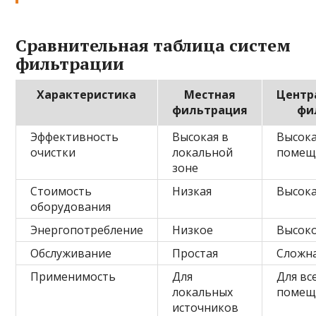
Сравнительная таблица систем
фильтрации
Характеристика
Местная
Центр
фильтрация
фи
Эффективность
Высокая в
Высока
очистки
локальной
помещ
зоне
Стоимость
Низкая
Высок
оборудования
Энергопотребление
Низкое
Высок
Обслуживание
Простая
Сложн
Применимость
Для
Для вс
локальных
помещ
источников