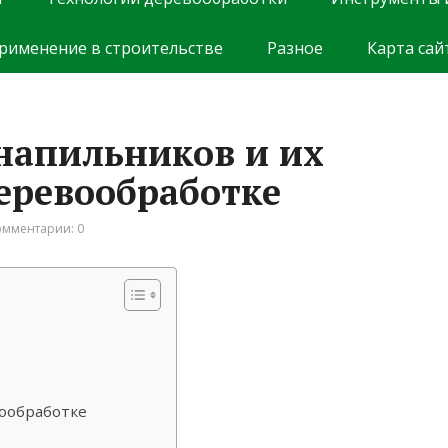
рименение в строительстве
Разное
Карта сай
напильников и их
еревообработке
омментарии: 0
ообработке