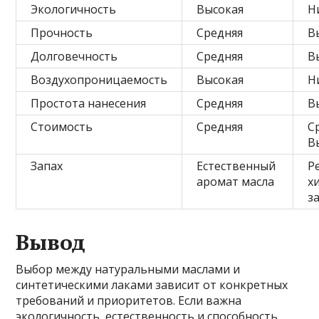
Экологичность
Высокая
Н
Прочность
Средняя
В
Долговечность
Средняя
В
Воздухопроницаемость
Высокая
Н
Простота нанесения
Средняя
В
Стоимость
Средняя
С
В
Запах
Естественный
Р
аромат масла
х
з
Вывод
Выбор между натуральными маслами и
синтетическими лаками зависит от конкретных
требований и приоритетов. Если важна
экологичность, естественность и способность