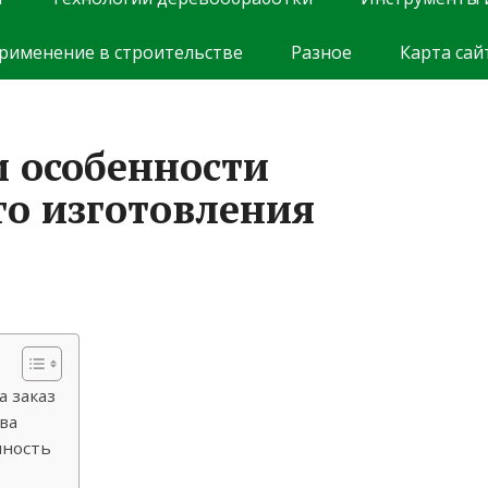
рименение в строительстве
Разное
Карта сай
 особенности
о изготовления
 заказ
ва
чность