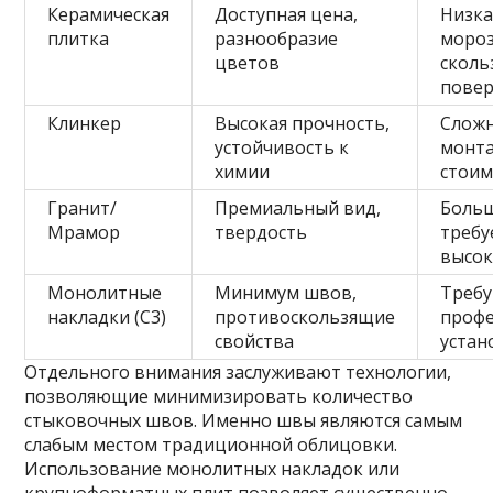
Керамическая
Доступная цена,
Низка
плитка
разнообразие
мороз
цветов
сколь
повер
Клинкер
Высокая прочность,
Слож
устойчивость к
монта
химии
стоим
Гранит/
Премиальный вид,
Больш
Мрамор
твердость
требу
высок
Монолитные
Минимум швов,
Треб
накладки (C3)
противоскользящие
профе
свойства
устан
Отдельного внимания заслуживают технологии,
позволяющие минимизировать количество
стыковочных швов. Именно швы являются самым
слабым местом традиционной облицовки.
Использование монолитных накладок или
крупноформатных плит позволяет существенно