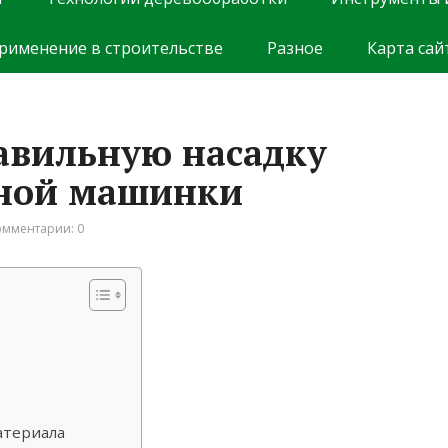
рименение в строительстве
Разное
Карта сай
авильную насадку
ной машинки
омментарии: 0
атериала