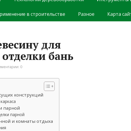
рименение в строительстве
Разное
Карта сай
евесину для
 отделки бань
ментарии: 0
есущих конструкций
 каркаса
и парной
елки парной
чной и комнаты отдыха
ния