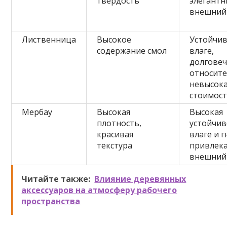
твердость
элегант
внешний
Лиственница
Высокое
Устойчив
содержание смол
влаге,
долговеч
относит
невысок
стоимос
Мербау
Высокая
Высокая
плотность,
устойчив
красивая
влаге и 
текстура
привлек
внешний
Читайте также:
Влияние деревянных
аксессуаров на атмосферу рабочего
пространства