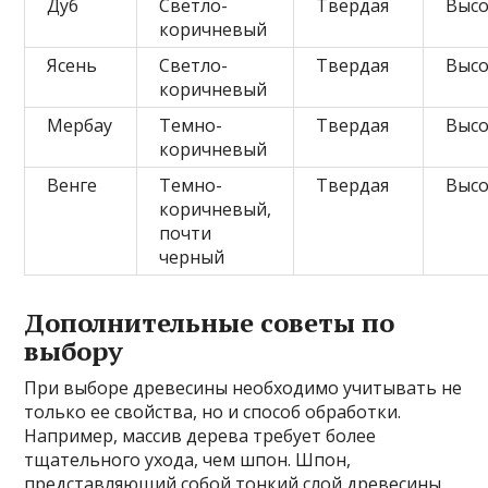
Дуб
Светло-
Твердая
Высо
коричневый
Ясень
Светло-
Твердая
Высо
коричневый
Мербау
Темно-
Твердая
Высо
коричневый
Венге
Темно-
Твердая
Высо
коричневый,
почти
черный
Дополнительные советы по
выбору
При выборе древесины необходимо учитывать не
только ее свойства, но и способ обработки.
Например, массив дерева требует более
тщательного ухода, чем шпон. Шпон,
представляющий собой тонкий слой древесины,