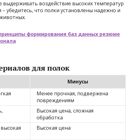
е выдерживать воздействие высоких температур
и – убедитесь, что полки установлены надежно и
 животных.
 принципы формирования баз данных резюме
сонала
ериалов для полок
Минусы
ёгкая
Менее прочная, подвержена
повреждениям
ь,
Высокая цена, сложная
обработка
 высокая
Высокая цена