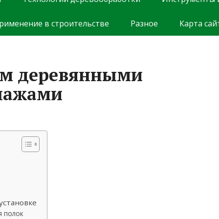
рименение в строительстве
Разное
Карта сай
ом деревянными
ллажами
установке
я полок