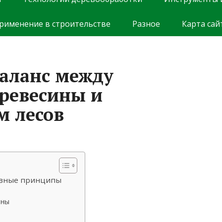
рименение в строительстве
Разное
Карта сай
баланс между
ревесины и
м лесов
новные принципы
ины