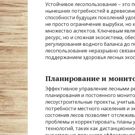
Устойчивое лесопользование – это 
нынешних потребностей в древесине 
способности будущих поколений удо
не просто ограничение вырубки, но 
множество аспектов. Ключевым являе
ресурс, но и сложная экосистема, об
регулирования водного баланса до п
лесопользование неразрывно связан
поддержанием здоровья лесных экос
Планирование и монит
Эффективное управление лесными р
планирования и постоянного монит
лесоустроительные проекты, учитыв
потребности местного населения и 
состояния лесов позволяет отслежи
проблемы и корректировать планы 
технологий, таких как дистанционн
значительно повышает эффективнос