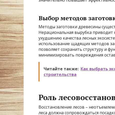
Выбор методов заготов
Методы заготовки древесины сущест
Нерациональная вырубка приводит к
ухудшению качества лесных экосист
использование щадящих методов заг
позволяет сохранить структуру и фу
минимизировать повреждения оставш
Читайте также:
Как выбрать э
строительства
Роль лесовосстано
Восстановление лесов – неотъемлема
леса должна сопровождаться посадк