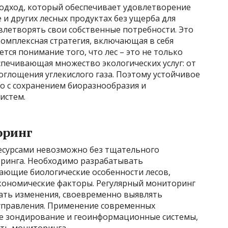
подход, который обеспечивает удовлетворение
и других лесных продуктах без ущерба для
влетворять свои собственные потребности. Это
комплексная стратегия, включающая в себя
тся понимание того, что лес – это не только
еспечивающая множество экологических услуг: от
оглощения углекислого газа. Поэтому устойчивое
о с сохранением биоразнообразия и
истем.
оринг
есурсами невозможно без тщательного
оринга. Необходимо разрабатывать
ающие биологические особенности лесов,
экономические факторы. Регулярный мониторинг
вать изменения, своевременно выявлять
управления. Применение современных
ое зондирование и геоинформационные системы,
ть мониторинга.