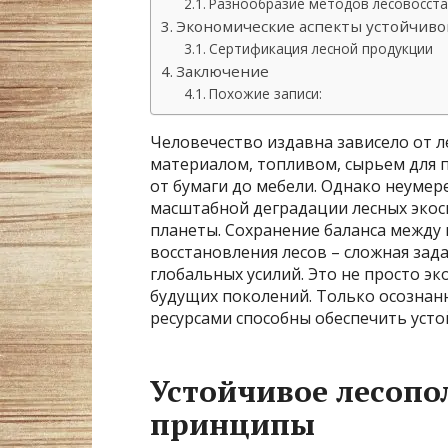
Разнообразие методов лесовосст
Экономические аспекты устойчиво
Сертификация лесной продукции
Заключение
Похожие записи:
Человечество издавна зависело от л
материалом, топливом, сырьем для 
от бумаги до мебели. Однако неумер
масштабной деградации лесных эко
планеты. Сохранение баланса между
восстановления лесов – сложная зад
глобальных усилий. Это не просто э
будущих поколений. Только осознан
ресурсами способны обеспечить усто
Устойчивое лесопо
принципы