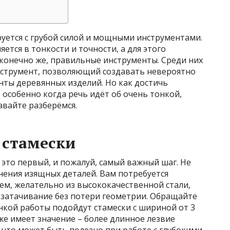
руется с грубой силой и мощными инструментами.
ется в тонкости и точности, а для этого
конечно же, правильные инструменты. Среди них
инструмент, позволяющий создавать невероятно
ты деревянных изделий. Но как достичь
 особенно когда речь идёт об очень тонкой,
вайте разберёмся.
 стамески
 это первый, и пожалуй, самый важный шаг. Не
нения изящных деталей. Вам потребуется
ем, желательно из высококачественной стали,
затачивание без потери геометрии. Обращайте
нкой работы подойдут стамески с шириной от 3
же имеет значение – более длинное лезвие
 что может быть полезно при работе с глубокими