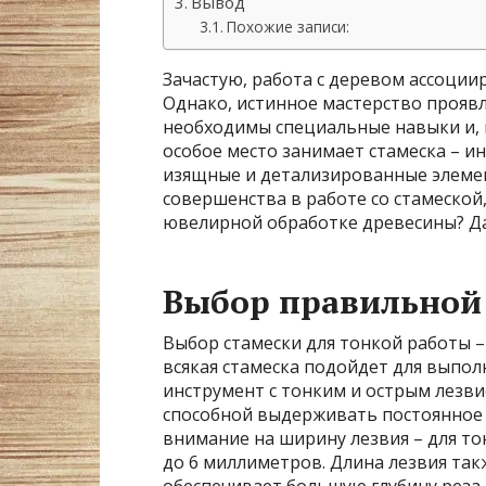
Вывод
Похожие записи:
Зачастую, работа с деревом ассоции
Однако, истинное мастерство проявля
необходимы специальные навыки и, 
особое место занимает стамеска – 
изящные и детализированные элемен
совершенства в работе со стамеской,
ювелирной обработке древесины? Да
Выбор правильной
Выбор стамески для тонкой работы –
всякая стамеска подойдет для выпол
инструмент с тонким и острым лезви
способной выдерживать постоянное 
внимание на ширину лезвия – для то
до 6 миллиметров. Длина лезвия так
обеспечивает большую глубину реза,