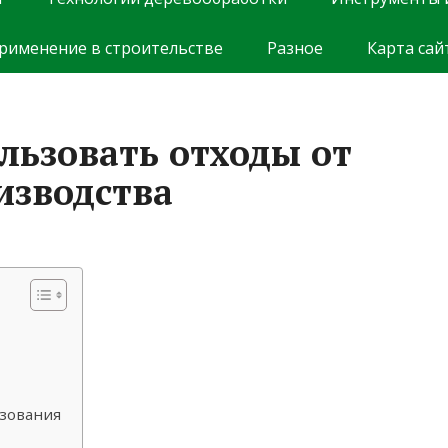
рименение в строительстве
Разное
Карта сай
льзовать отходы от
изводства
зования