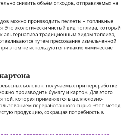
тельно снизить объём отходов, отправляемых на
одов можно производить пеллеты – топливные
я. Это экологически чистый вид топлива, который
как альтернатива традиционным видам топлива,
зготавливаются путем прессования измельченной
при этом не используются никакие химические
 картона
древесных волокон, получаемых при переработке
ожно производить бумагу и картон. Для этого
ая той, которая применяется в целлюлозно-
ользованием переработанного сырья. Этот метод
чистую продукцию, сокращая потребность в
тельства деревянных домов на сохранение