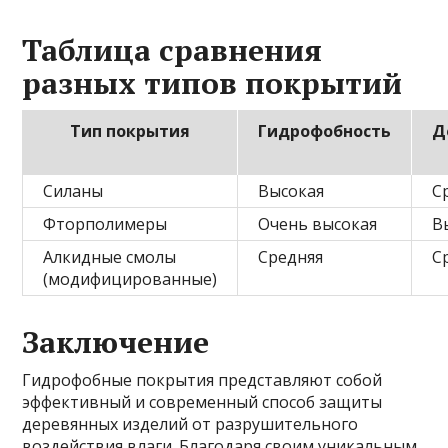
Таблица сравнения
разных типов покрытий
Тип покрытия
Гидрофобность
Д
Силаны
Высокая
С
Фторполимеры
Очень высокая
В
Алкидные смолы
Средняя
С
(модифицированные)
Заключение
Гидрофобные покрытия представляют собой
эффективный и современный способ защиты
деревянных изделий от разрушительного
воздействия влаги. Благодаря своим уникальным