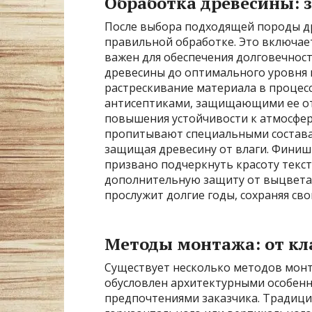
Обработка древесины: 
После выбора подходящей породы др
правильной обработке. Это включает
важен для обеспечения долговечност
древесины до оптимального уровня
растрескивание материала в процесс
антисептиками, защищающими ее от 
повышения устойчивости к атмосфер
пропитывают специальными состава
защищая древесину от влаги. Финишн
призвано подчеркнуть красоту текс
дополнительную защиту от выцветан
прослужит долгие годы, сохраняя св
Методы монтажа: от кл
Существует несколько методов монт
обусловлен архитектурными особенн
предпочтениями заказчика. Традици