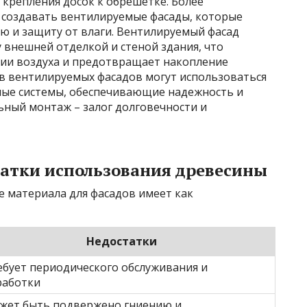
крепления досок к обрешетке. Более
 создавать вентилируемые фасады, которые
 и защиту от влаги. Вентилируемый фасад
 внешней отделкой и стеной здания, что
ции воздуха и предотвращает накопление
ов вентилируемых фасадов могут использоваться
ые системы, обеспечивающие надежность и
ьный монтаж – залог долговечности и
атки использования древесины
е материала для фасадов имеет как
Недостатки
ебует периодического обслуживания и
работки
жет быть подвержено гниению и