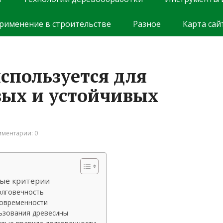
рименение в строительстве
Разное
Карта сай
спользуется для
вых и устойчивых
ментарии: 0
ные критерии
олговечность
современности
ьзования древесины