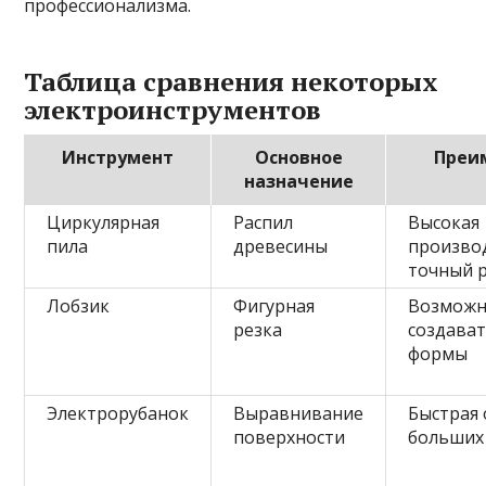
профессионализма.
Таблица сравнения некоторых
электроинструментов
Инструмент
Основное
Преи
назначение
Циркулярная
Распил
Высокая
пила
древесины
произво
точный 
Лобзик
Фигурная
Возможн
резка
создава
формы
Электрорубанок
Выравнивание
Быстрая
поверхности
больших