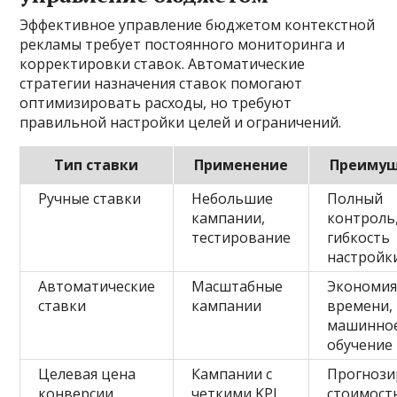
Эффективное управление бюджетом контекстной
рекламы требует постоянного мониторинга и
корректировки ставок. Автоматические
стратегии назначения ставок помогают
оптимизировать расходы, но требуют
правильной настройки целей и ограничений.
Тип ставки
Применение
Преимущ
Ручные ставки
Небольшие
Полный
кампании,
контроль
тестирование
гибкость
настройк
Автоматические
Масштабные
Экономи
ставки
кампании
времени,
машинно
обучение
Целевая цена
Кампании с
Прогнози
конверсии
четкими KPI
стоимост