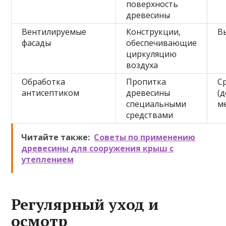
поверхность
древесины
Вентилируемые
Конструкции,
В
фасады
обеспечивающие
циркуляцию
воздуха
Обработка
Пропитка
С
антисептиком
древесины
(
специальными
м
средствами
Читайте также:
Советы по применению
древесины для сооружения крыш с
утеплением
Регулярный уход и
осмотр