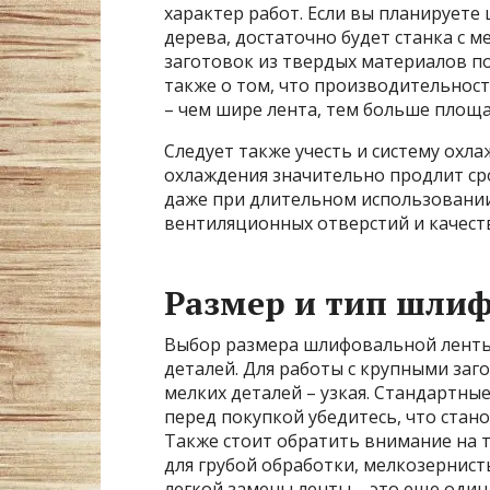
характер работ. Если вы планируете
дерева, достаточно будет станка с
заготовок из твердых материалов п
также о том, что производительнос
– чем шире лента, тем больше площа
Следует также учесть и систему охл
охлаждения значительно продлит сро
даже при длительном использовании
вентиляционных отверстий и качеств
Размер и тип шли
Выбор размера шлифовальной ленты
деталей. Для работы с крупными заг
мелких деталей – узкая. Стандартны
перед покупкой убедитесь, что стан
Также стоит обратить внимание на т
для грубой обработки, мелкозернис
легкой замены ленты – это еще оди