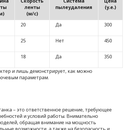
ина
Скорость
Система
Цена
нты
ленты
пылеудаления
(у.е.)
м)
(м/с)
20
Да
300
25
Нет
450
18
Да
350
актер и лишь демонстрирует, как можно
лючевым параметрам.
анка – это ответственное решение, требующее
ебностей и условий работы. Внимательно
моделей, обращая внимание на мощность
льные возможности, а также на безопасность и