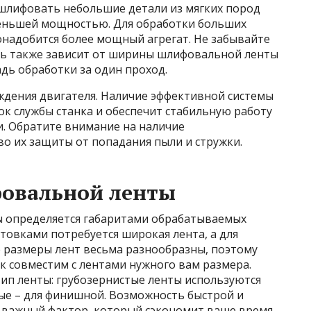
 шлифовать небольшие детали из мягких пород
 меньшей мощностью. Для обработки больших
онадобится более мощный агрегат. Не забывайте
ть также зависит от ширины шлифовальной ленты
дь обработки за один проход.
аждения двигателя. Наличие эффективной системы
к службы станка и обеспечит стабильную работу
. Обратите внимание на наличие
о их защиты от попадания пыли и стружки.
фовальной ленты
 определяется габаритами обрабатываемых
отовками потребуется широкая лента, а для
е размеры лент весьма разнообразны, поэтому
ок совместим с лентами нужного вам размера.
ип ленты: грубозернистые ленты используются
тые – для финишной. Возможность быстрой и
н важный фактор, который сэкономит ваше время