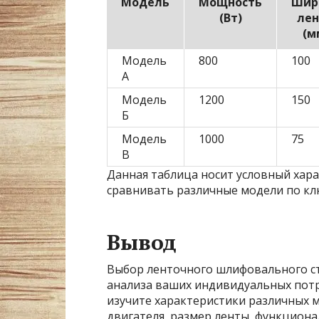
Модель
Мощность
Шир
(Вт)
ле
(м
Модель
800
100
А
Модель
1200
150
Б
Модель
1000
75
В
Данная таблица носит условный хар
сравнивать различные модели по к
Вывод
Выбор ленточного шлифовального ст
анализа ваших индивидуальных потр
изучите характеристики различных 
двигателя, размер ленты, функциона