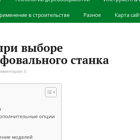
рименение в строительстве
Разное
Карта сай
при выборе
фовального станка
омментарии: 0
ы
дополнительные опции
ение моделей