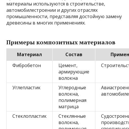
материалы используются в строительстве,
автомобилестроении и других отраслях
промышленности, представляя достойную замену
древесины в многих применениях.
Примеры композитных материалов
Материал
Состав
Примен
Фибробетон
Цемент,
Строительс
армирующие
волокна
Углепластик
Углеродные
Авиастроен
волокна,
автомобиле
полимерная
матрица
Стеклопластик
Стеклянные
Судостроен
волокна,
производст
полимерная
спортивног